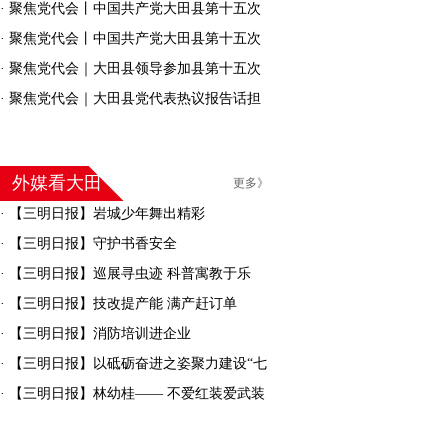
会召开第一次全体会议
·
聚焦党代会丨中国共产党大田县第十五次
代表大会胜利闭幕
·
聚焦党代会丨中国共产党大田县第十五次
代表大会举行第二次全体会议
·
聚焦党代会｜大田县领导参加县第十五次
党代会分组审议
·
聚焦党代会｜大田县党代表热议报告话担
当！他们这样说→
外媒看大田
更多》
·
【三明日报】岩城少年舞出精彩
·
【三明日报】守护书香安全
·
【三明日报】巡展寻虫迹 科普寓教于乐
·
【三明日报】技改提产能 满产赶订单
·
【三明日报】消防培训进企业
·
【三明日报】以砥砺奋进之姿聚力建设“七
彩大田”
·
【三明日报】林幼桂—— 不爱红装爱武装