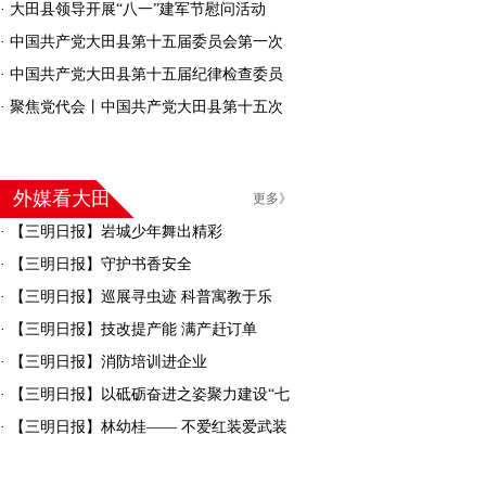
·
大田县领导开展“八一”建军节慰问活动
·
中国共产党大田县第十五届委员会第一次
全体会议召开
·
中国共产党大田县第十五届纪律检查委员
会召开第一次全体会议
·
聚焦党代会丨中国共产党大田县第十五次
代表大会胜利闭幕
外媒看大田
更多》
·
【三明日报】岩城少年舞出精彩
·
【三明日报】守护书香安全
·
【三明日报】巡展寻虫迹 科普寓教于乐
·
【三明日报】技改提产能 满产赶订单
·
【三明日报】消防培训进企业
·
【三明日报】以砥砺奋进之姿聚力建设“七
彩大田”
·
【三明日报】林幼桂—— 不爱红装爱武装