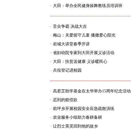
·
大田：举办全民健身操舞教练员培训班
·
舌尖争霸 决战大吉
·
梅山：关爱留守儿童 播撒爱心阳光
·
岩城大讲堂春季开讲
·
省妇幼院专家到大田开展义诊活动
·
大田：扶贫送健康 义诊暖民心
·
兵役登记进校园
·
高君芷助学基金在太华举办15周年纪念活动
·
迟到的赔偿款
·
前坪乡开展校园安全应急疏散演练
·
农业服务小组助力春耕备耕
·
让烈士英灵回到他的故乡