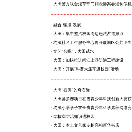
·
大田警方联合烟草部门销毁涉案卷烟制假机
·
融合·碰撞·发展
·
大田：集中整治校园周边违法占道摊点
·
均溪社区卫生服务中心将开展城区公共卫生
·
文艺“合唱”，大田试水
·
大田：加快推进闽江上游防洪工程建设
·
大田：开展“科普大篷车进校园”活动
·
大田“石痴”的奇石缘
·
大田县参赛项目在省青少年科技创新大赛获
·
均溪小学学子在全省青少年科学素养网络竞
·
结核病防治知识进校园
·
大田：本土文艺家专柜亮相新华书店