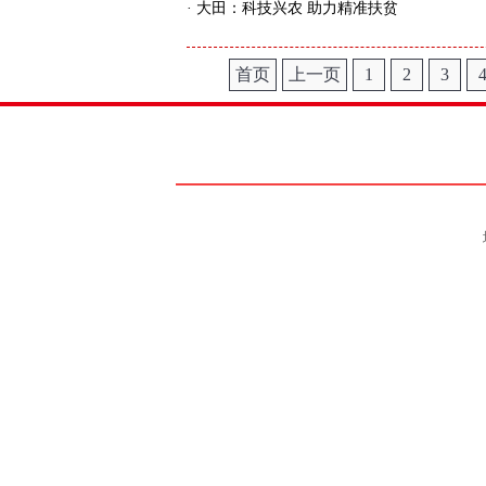
·
大田：科技兴农 助力精准扶贫
首页
上一页
1
2
3