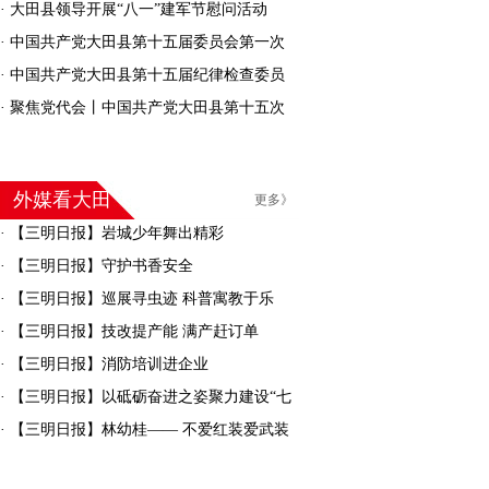
·
大田县领导开展“八一”建军节慰问活动
·
中国共产党大田县第十五届委员会第一次
全体会议召开
·
中国共产党大田县第十五届纪律检查委员
会召开第一次全体会议
·
聚焦党代会丨中国共产党大田县第十五次
代表大会胜利闭幕
外媒看大田
更多》
·
【三明日报】岩城少年舞出精彩
·
【三明日报】守护书香安全
·
【三明日报】巡展寻虫迹 科普寓教于乐
·
【三明日报】技改提产能 满产赶订单
·
【三明日报】消防培训进企业
·
【三明日报】以砥砺奋进之姿聚力建设“七
彩大田”
·
【三明日报】林幼桂—— 不爱红装爱武装