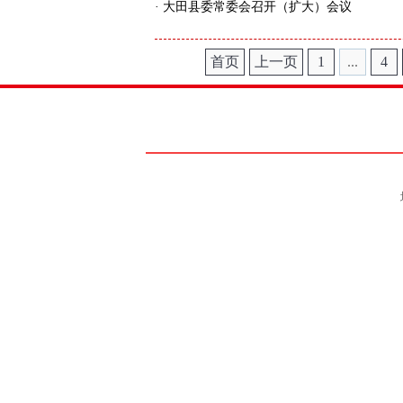
·
大田县委常委会召开（扩大）会议
首页
上一页
1
...
4