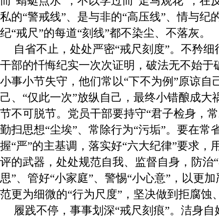
而“蜻蜓点水”，不以学过而“走马观花”，在
私的“警戒线”、是与非的“高压线”、情与纪
纪“戒尺”的每道“刻线”都不染尘、不落灰。
自省不止，处处严密“戒尺刻度”。不矜细
干部的忏悔纪实一次次证明，破法无不始于
小事小节失守，他们常以“下不为例”原谅自己
己、“仅此一次”放纵自己，最终小错酿成大
节不可脱节。党员干部要持守“君子检身，常
勤扫思想“尘埃”、常除行为“污垢”。要在常
握“严”的主基调，落实好“六大纪律”要求，
评的武器，处处规范自我、监督自身，防治“
思”、管好“小家庭”、警惕“小心意”，以更加
范更为细微的“行为尺度”，坚决做到拒腐蚀
履践不停，事事划深“戒尺刻痕”。洁身自