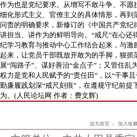
作为也是党纪要求。从增写不敢斗争、不愿
细化形式主义、官僚主义的具体情形，再到
问责的明确要求，新修订的《中国共产党纪
讲担当、讲作为的鲜明导向。“戒尺”在心还
纪学习教育与推动中心工作结合起来，与激
起来，让党员干部既放开敢为的手脚，狠抓落
展“闯路子”、谋好善治“金点子”；又管住乱
权力是党和人民赋予的“责任田”，以“干事且
勤廉履践划深“戒尺刻痕”，在遵规守纪前提
为。(人民论坛网 作者：费文辉)
设为首页
加入收
|