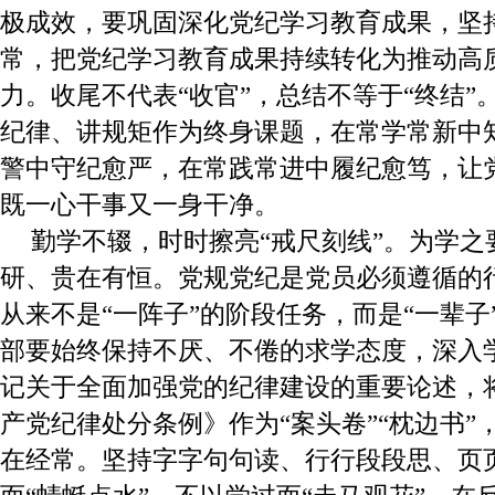
极成效，要巩固深化党纪学习教育成果，坚
常，把党纪学习教育成果持续转化为推动高
力。收尾不代表“收官”，总结不等于“终结”
纪律、讲规矩作为终身课题，在常学常新中
警中守纪愈严，在常践常进中履纪愈笃，让党
既一心干事又一身干净。
勤学不辍，时时擦亮“戒尺刻线”。为学之
研、贵在有恒。党规党纪是党员必须遵循的
从来不是“一阵子”的阶段任务，而是“一辈子
部要始终保持不厌、不倦的求学态度，深入
记关于全面加强党的纪律建设的重要论述，
产党纪律处分条例》作为“案头卷”“枕边书”
在经常。坚持字字句句读、行行段段思、页