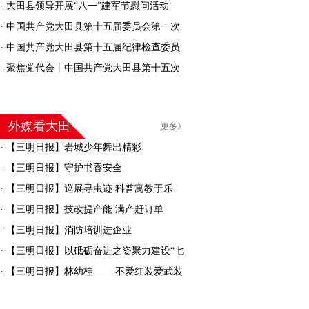
·
大田县领导开展“八一”建军节慰问活动
·
中国共产党大田县第十五届委员会第一次
全体会议召开
·
中国共产党大田县第十五届纪律检查委员
会召开第一次全体会议
·
聚焦党代会丨中国共产党大田县第十五次
代表大会胜利闭幕
外媒看大田
更多》
·
【三明日报】岩城少年舞出精彩
·
【三明日报】守护书香安全
·
【三明日报】巡展寻虫迹 科普寓教于乐
·
【三明日报】技改提产能 满产赶订单
·
【三明日报】消防培训进企业
·
【三明日报】以砥砺奋进之姿聚力建设“七
彩大田”
·
【三明日报】林幼桂—— 不爱红装爱武装