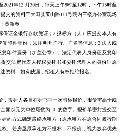
至2021年12 月30日，每天上午8时至12时，下午15时至
需提交的资料至大田县宝山路111号院内三楼办公室现场
系人：黄新春
投标保证金银行存款凭证；2.投标方（人）应提交本人有
复印件壹份，须注明开户行、户名等信息；3.法人或
及复印件壹份（加盖公章）、法定代表人身份证及复印
应提交法定代表人授权委托书和委托代理人的身份证原
上述资料，如有缺漏，招租人有权拒绝报名。
报价，投标人各自在标书中一次暗标报价，报价需高于或
金额以元为单位尾数为 0 的数字。报价单密封提交至
中标的方式确定最终承租方（原承租方在原合同履行期
租权。若房屋原承租方不投标、不报价，视为放弃优先