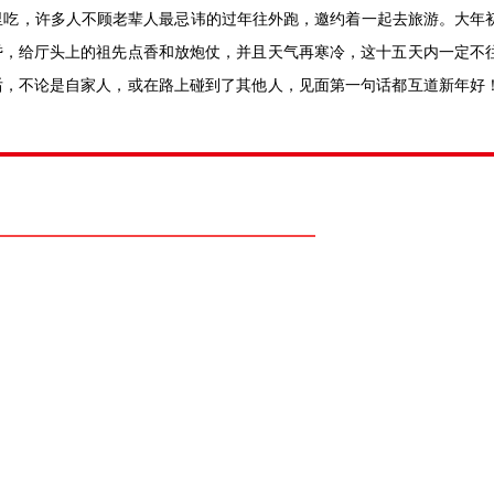
里吃，许多人不顾老辈人最忌讳的过年往外跑，邀约着一起去旅游。大年
昏，给厅头上的祖先点香和放炮仗，并且天气再寒冷，这十五天内一定不
后，不论是自家人，或在路上碰到了其他人，见面第一句话都互道新年好
）