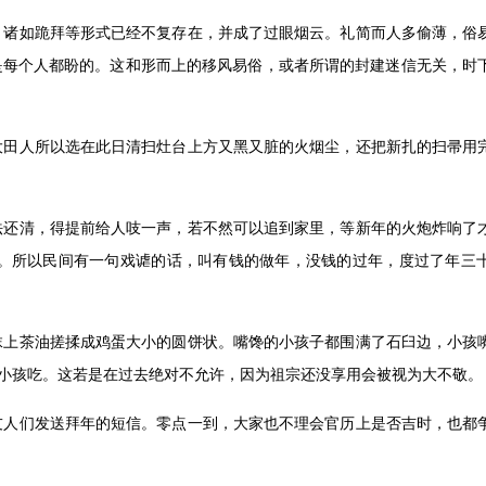
，诸如跪拜等形式已经不复存在，并成了过眼烟云。礼简而人多偷薄，俗
是每个人都盼的。这和形而上的移风易俗，或者所谓的封建迷信无关，时
大田人所以选在此日清扫灶台上方又黑又脏的火烟尘，还把新扎的扫帚用
法还清，得提前给人吱一声，若不然可以追到家里，等新年的火炮炸响了
。所以民间有一句戏谑的话，叫有钱的做年，没钱的过年，度过了年三
抹上茶油搓揉成鸡蛋大小的圆饼状。嘴馋的小孩子都围满了石臼边，小孩
小孩吃。这若是在过去绝对不允许，因为祖宗还没享用会被视为大不敬。
友人们发送拜年的短信。零点一到，大家也不理会官历上是否吉时，也都