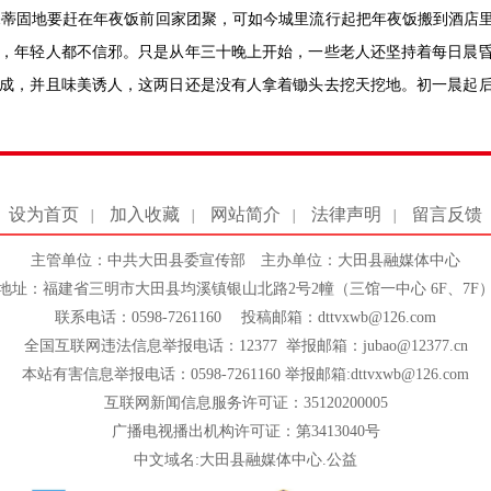
深蒂固地要赶在年夜饭前回家团聚，可如今城里流行起把年夜饭搬到酒店
，年轻人都不信邪。只是从年三十晚上开始，一些老人还坚持着每日晨
成，并且味美诱人，这两日还是没有人拿着锄头去挖天挖地。初一晨起
设为首页
加入收藏
网站简介
法律声明
留言反馈
|
|
|
|
主管单位：中共大田县委宣传部 主办单位：大田县融媒体中心
地址：福建省三明市大田县均溪镇银山北路2号2幢（三馆一中心 6F、7F
联系电话：0598-7261160 投稿邮箱：dttvxwb@126.com
全国互联网违法信息举报电话：12377 举报邮箱：jubao@12377.cn
本站有害信息举报电话：0598-7261160 举报邮箱:dttvxwb@126.com
互联网新闻信息服务许可证：35120200005
广播电视播出机构许可证：第3413040号
中文域名:大田县融媒体中心.公益