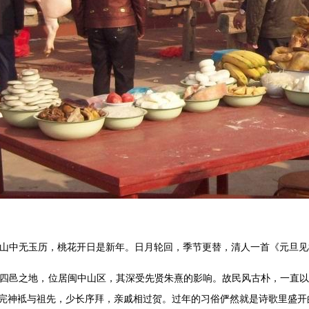
山中无玉历，桃花开日是新年。日月轮回，季节更替，清人一首《元旦见
四邑之地，位居闽中山区，其深受先贤朱熹的影响。故民风古朴，一直以
完神袛与祖先，少长序拜，亲戚相过贺。过年的习俗俨然就是诗歌里盛开