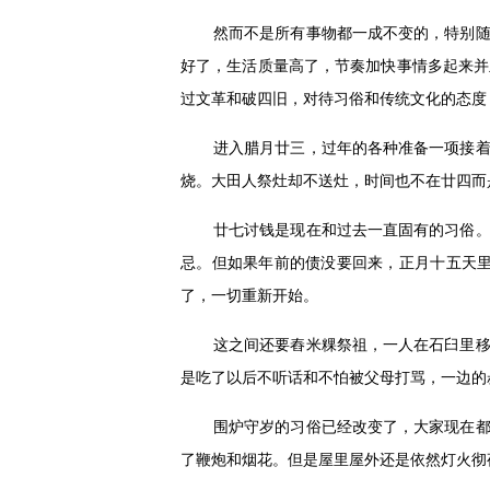
然而不是所有事物都一成不变的，特别
好了，生活质量高了，节奏加快事情多起来并
过文革和破四旧，对待习俗和传统文化的态度
进入腊月廿三，过年的各种准备一项接
烧。大田人祭灶却不送灶，时间也不在廿四而
廿七讨钱是现在和过去一直固有的习俗
忌。但如果年前的债没要回来，正月十五天
了，一切重新开始。
这之间还要舂米粿祭祖，一人在石臼里
是吃了以后不听话和不怕被父母打骂，一边的
围炉守岁的习俗已经改变了，大家现在
了鞭炮和烟花。但是屋里屋外还是依然灯火彻