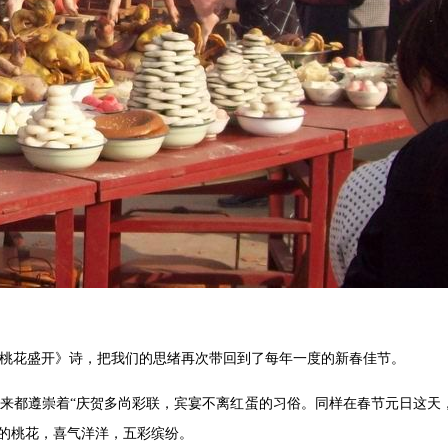
公示公告
更多》
·
大田县公安局交通警察大队关于依法对40
名机动车驾驶人驾驶证作废的公告
·
大田县公安局交通管理大队关于对“交通违
法逾期未接受处理的机动车”进行处理的公告
·
大田县公安局交通管理大队关于涂来建等
30人交通安全违法行为处罚告知的公告
·
大田县公安局交通管理大队关于李丹等24
人交通安全违法行为处罚告知的公告
·
大田县公安局交通警察大队关于依法对34
名机动车驾驶人驾驶证作废的公告
·
大田县公安局交通管理大队关于对“交通违
法逾期未接受处理的机动车”进行处理的公告
·
大田县公安局关于电信诈骗案件受害人被
骗资金返还的公告
桃花盛开》诗，把我们的思绪再次带回到了每年一度的新春佳节。
来都遵崇着“庆贺多尚彩联，宾宴不离红蛋的习俗。同样在春节元日这天
的桃花，喜气洋洋，五彩缤纷。