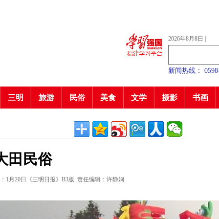
2026年8月8日
|
新闻热线： 0598—7
三明
旅游
民俗
美食
文学
摄影
书画
大田民俗
：1月20日《三明日报》B3版
责任编辑：许静娴