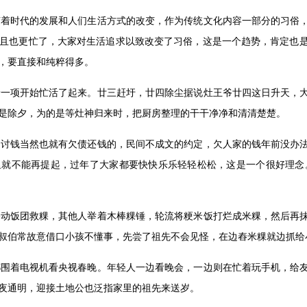
随着时代的发展和人们生活方式的改变，作为传统文化内容一部分的习俗
且也更忙了，大家对生活追求以致改变了习俗，这是一个趋势，肯定也
，要直接和纯粹得多。
着一项开始忙活了起来。廿三赶圩，廿四除尘据说灶王爷廿四这日升天，
是除夕，为的是等灶神归来时，把厨房整理的干干净净和清清楚楚。
。讨钱当然也就有欠债还钱的，民间不成文的约定，欠人家的钱年前没办
里就不能再提起，过年了大家都要快快乐乐轻轻松松，这是一个很好理念
移动饭团救粿，其他人举着木棒粿锤，轮流将粳米饭打烂成米粿，然后再
叔伯常故意借口小孩不懂事，先尝了祖先不会见怪，在边舂米粿就边抓给
都围着电视机看央视春晚。年轻人一边看晚会，一边则在忙着玩手机，给
夜通明，迎接土地公也泛指家里的祖先来送岁。