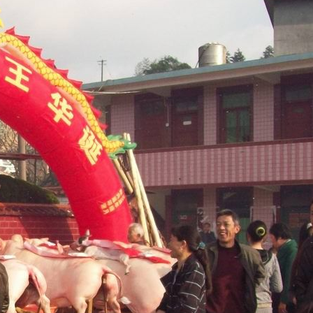
·
大田县领导开展“八一”建军节慰问活动
·
中国共产党大田县第十五届委员会第一次
全体会议召开
·
中国共产党大田县第十五届纪律检查委员
会召开第一次全体会议
·
聚焦党代会丨中国共产党大田县第十五次
代表大会胜利闭幕
外媒看大田
更多》
·
【三明日报】岩城少年舞出精彩
·
【三明日报】守护书香安全
·
【三明日报】巡展寻虫迹 科普寓教于乐
·
【三明日报】技改提产能 满产赶订单
·
【三明日报】消防培训进企业
·
【三明日报】以砥砺奋进之姿聚力建设“七
彩大田”
·
【三明日报】林幼桂—— 不爱红装爱武装