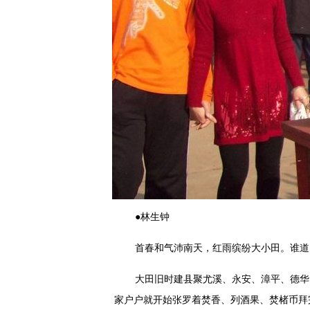
●林生钟
首春和气沛南天，红雨缤纷大小田。谁道
大田旧时建县聚尤溪、永安、漳平、德华
家户户就开始张罗着焚香、列酒果、焚楮币拜