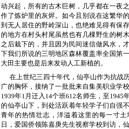
动兴起，所有的古木巨树，几乎都在一夜
作了炼炉里的灰烬。如今且别说在这繁华
到无人居住的野岭深山，也绝难见得有保
的地方在村头村尾虽然也有几棵野生的树
之后栽下的，并且因为民间迷信做风水，
下我们所说的三明地区森林覆盖率全国第
大田主要也是后来发动人工新植的。
在上世纪三四十年代，仙亭山作为抗战
广的胸怀，接纳了一批批来自集美职业学
1939年1月迁入14个班612名师生，至19
的仙亭山下，到处活跃着年轻学子们自强
青年的热情壮志，洋溢着这里的每一寸土地。
日，爱国侨领陈嘉庚先生视察学校到访，