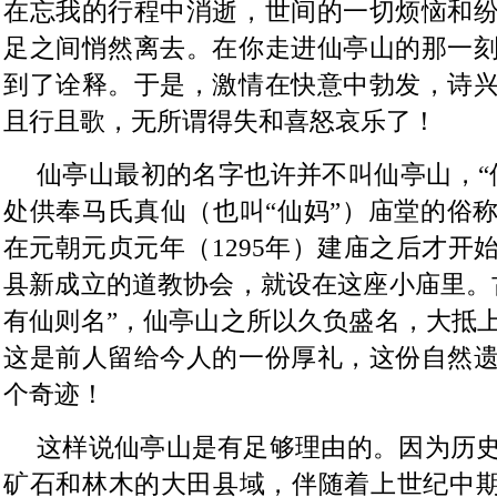
在忘我的行程中消逝，世间的一切烦恼和
足之间悄然离去。在你走进仙亭山的那一
到了诠释。于是，激情在快意中勃发，诗
且行且歌，无所谓得失和喜怒哀乐了！
仙亭山最初的名字也许并不叫仙亭山，“
处供奉马氏真仙（也叫“仙妈”）庙堂的俗
在元朝元贞元年（1295年）建庙之后才开
县新成立的道教协会，就设在这座小庙里。
有仙则名”，仙亭山之所以久负盛名，大抵
这是前人留给今人的一份厚礼，这份自然
个奇迹！
这样说仙亭山是有足够理由的。因为历
矿石和林木的大田县域，伴随着上世纪中期