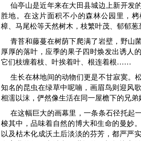
仙亭山是近年来在大田县城边上新开发
胜地。在这片面积不小的森林公园里，栲
樟、马尾松等天然树木，枝繁叶茂、郁郁葱
青苔和藤蔓在树荫下爬满了岩壁，野山
厚厚的落叶，应季的果子四时焕发出诱人
它们枝缠着枝、叶挨着叶、根连着根……
生长在林地间的动物们更是不甘寂寞。
知名的昆虫在绿草中呢喃，画眉鸟则迎风
相濡以沫，俨然像生活在同一屋檐下的兄弟
在这幅巨大的画幕里，一条条石径托起
梭其中，品味着自然的博大和生命的曼妙
以及枯木化成沃土后淡淡的芬芳，都严严