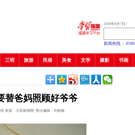
2026年8月7日
|
新闻热线： 0598—7
三明
旅游
民俗
美食
文学
摄影
书画
要替爸妈照顾好爷爷
起煌
来源：大田新闻网
责任编辑：许静娴