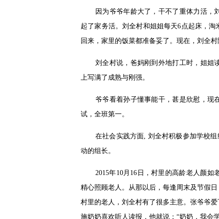
因为爷爷年龄大了，干不了重体力活，
起了家务活。刘全村和姐姐每天6点起床，淘
回来，家里的饭菜都准备妥了。现在，刘全村
刘全村说，爸妈刚到外地打工时，姐姐
上写满了成熟与刚强。
爷爷看着孙子懂事能干，甚是欣慰，现
试，全班第一。
在社会实践方面, 刘全村积极参加学校组
动的组长。
2015年10月16日，村里的高龄老人
精心照顾老人。从那以后，每逢周末及节假日
村里的老人，刘全村有了很多主意。张爷爷爱
施奶奶喜欢听人读报，他就说：“奶奶，我会