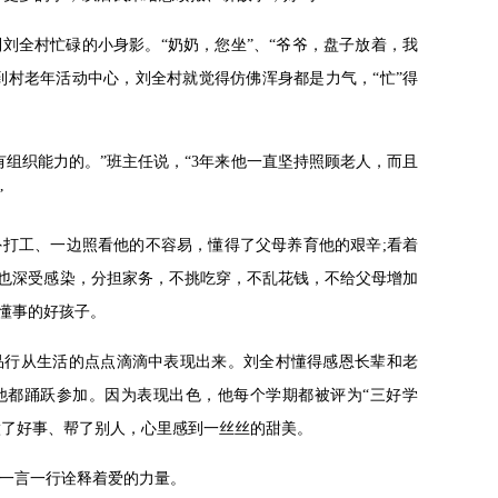
刘全村忙碌的小身影。“奶奶，您坐”、“爷爷，盘子放着，我
到村老年活动中心，刘全村就觉得仿佛浑身都是力气，“忙”得
有组织能力的。”班主任说，“3年来他一直坚持照顾老人，而且
”
打工、一边照看他的不容易，懂得了父母养育他的艰辛;看着
也深受感染，分担家务，不挑吃穿，不乱花钱，不给父母增加
懂事的好孩子。
品行从生活的点点滴滴中表现出来。刘全村懂得感恩长辈和老
他都踊跃参加。因为表现出色，他每个学期都被评为“三好学
做了好事、帮了别人，心里感到一丝丝的甜美。
一言一行诠释着爱的力量。