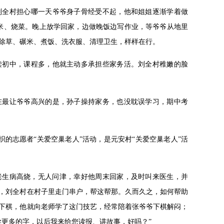
刘全村担心哪一天爷爷身子骨经受不起，他和姐姐逐渐学着做
米、烧菜。晚上放学回家，边做晚饭边写作业，等爷爷从地里
除草、碾米、煮饭、洗衣服、清理卫生，样样在行。
读初中，课程多，他就主动多承担些家务活。刘全村稚嫩的脸
在最让爷爷高兴的是，孙子操持家务，也没耽误学习，期中考
织的志愿者“关爱空巢老人”活动，是元安村“关爱空巢老人”活
颜如老生病高烧，无人问津，幸好他周末回家，及时叫来医生，并
，刘全村在村子里走门串户，帮这帮那。久而久之，如何帮助
下棋，他就向老师学了这门技艺，经常陪着张爷爷下棋解闷；
学更多的字，以后我来给您读报、讲故事，好吗？”