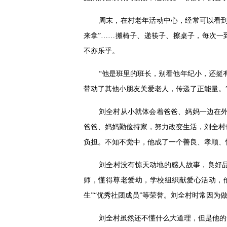
周末，在村老年活动中心，经常可以看到
来拿”……搬椅子、递筷子、擦桌子，每次一
不亦乐乎。
“他是班里的班长，别看他年纪小，还挺
带动了其他小朋友关爱老人，传递了正能量。
刘全村从小就体会着爸爸、妈妈一边在外
爸爸、妈妈勤俭持家，努力改变生活，刘全村
负担。不知不觉中，他成了一个善良、孝顺、
刘全村没有惊天动地的感人故事，良好
师，懂得尊老爱幼，学校组织献爱心活动，
生”“优秀社团成员”等荣誉。刘全村时常因为
刘全村虽然还不懂什么大道理，但是他的