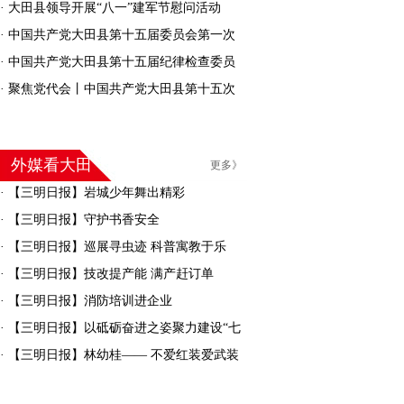
·
大田县领导开展“八一”建军节慰问活动
·
中国共产党大田县第十五届委员会第一次
全体会议召开
·
中国共产党大田县第十五届纪律检查委员
会召开第一次全体会议
·
聚焦党代会丨中国共产党大田县第十五次
代表大会胜利闭幕
外媒看大田
更多》
·
【三明日报】岩城少年舞出精彩
·
【三明日报】守护书香安全
·
【三明日报】巡展寻虫迹 科普寓教于乐
·
【三明日报】技改提产能 满产赶订单
·
【三明日报】消防培训进企业
·
【三明日报】以砥砺奋进之姿聚力建设“七
彩大田”
·
【三明日报】林幼桂—— 不爱红装爱武装