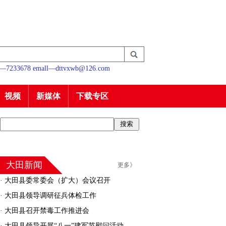
233678 emall—dttvxwb@126.com
视频
新媒体
下载专区
大田新闻
更多》
·
大田县委常委会（扩大）会议召开
·
大田县领导调研征兵体检工作
·
大田县召开禁毒工作推进会
·
大田县领导开展“八一”建军节慰问活动