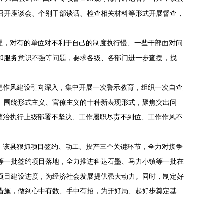
召开座谈会、个别干部谈话、检查相关材料等形式开展督查，
梳理，对有的单位对不利于自己的制度执行慢、一些干部面对问
和服务意识不强等问题，要求各级、各部门进一步查摆，找
。
神把作风建设引向深入，集中开展一次警示教育，组织一次自查
。围绕形式主义、官僚主义的十种新表现形式，聚焦突出问
出整治执行上级部署不坚决、工作履职尽责不到位、工作作风不
展。该县狠抓项目签约、动工、投产三个关键环节，全力对接争
等一批签约项目落地，全力推进科达石墨、马力小镇等一批在
项目建设进度，为经济社会发展提供强大动力。同时，制定好
措施，做到心中有数、手中有招，为开好局、起好步奠定基