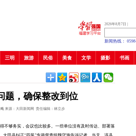
2026年8月7日
|
新闻热线： 0598—7
三明
旅游
民俗
美食
文学
摄影
书画
”问题，确保整改到位
全飚
来源：大田新闻网
责任编辑：林立步
写得不够务实，会议也比较多。一些单位没有及时传达、部署落
3日，大田县纠正“四风”专项督查组魏守海告诉记者。当天，该县