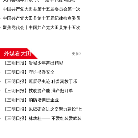
·
中国共产党大田县第十五届委员会第一次
全体会议召开
·
中国共产党大田县第十五届纪律检查委员
会召开第一次全体会议
·
聚焦党代会丨中国共产党大田县第十五次
代表大会胜利闭幕
外媒看大田
更多》
·
【三明日报】岩城少年舞出精彩
·
【三明日报】守护书香安全
·
【三明日报】巡展寻虫迹 科普寓教于乐
·
【三明日报】技改提产能 满产赶订单
·
【三明日报】消防培训进企业
·
【三明日报】以砥砺奋进之姿聚力建设“七
彩大田”
·
【三明日报】林幼桂—— 不爱红装爱武装