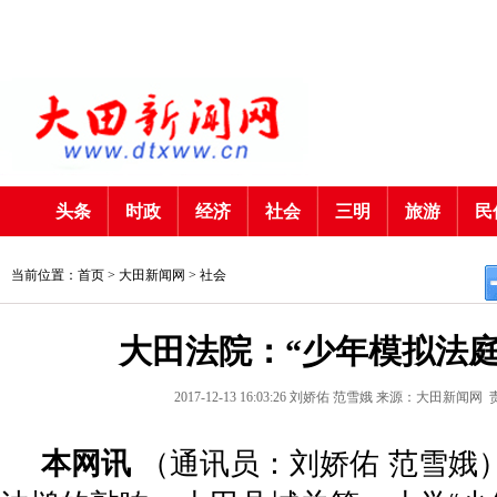
头条
时政
经济
社会
三明
旅游
民
当前位置：首页 >
大田新闻网
>
社会
大田法院：“少年模拟法庭
2017-12-13 16:03:26
刘娇佑 范雪娥
来源：大田新闻网
本网讯
（通讯员：刘娇佑 范雪娥）