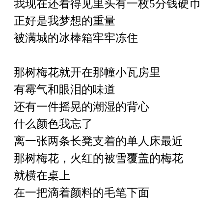
我现在还看得见里头有一枚
5分钱硬币
正好是我梦想的重量
被满城的冰棒箱牢牢冻住
那树梅花就开在那幢小瓦房里
有霉气和眼泪的味道
还有一件摇晃的潮湿的背心
什么颜色我忘了
离一张两条长凳支着的单人床最近
那树梅花，火红的被雪覆盖的梅花
就横在桌上
在一把滴着颜料的毛笔下面