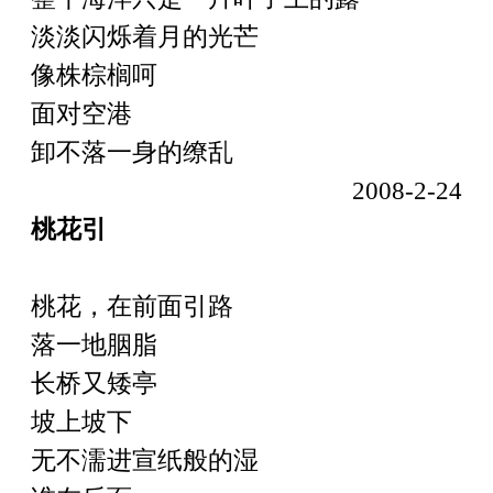
淡淡闪烁着月的光芒
像株棕榈呵
面对空港
卸不落一身的缭乱
2008-2-24
桃花
引
桃花，在前面引路
落一地胭脂
长桥又矮亭
坡上坡下
无不濡进宣纸般的湿