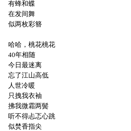
有蜂和蝶
在发间舞
似两枚彩簪
哈哈，桃花桃花
40
年相随
今日最迷离
忘
了江山高低
人世冷暖
只拽我衣袖
拂我微霜两鬓
听不得忐忑心跳
似焚香指尖