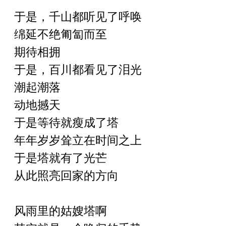
于是，千山都听见了呼唤
绵延不绝匍匐而至
期待相拥
于是，百川都看见了泪光
潮起潮落
动地撼天
于是等待就瘦成了塔
年年岁岁耸立在时间之上
于是塔就有了光芒
从此照亮回家的方向
风雨里的姑嫂塔啊