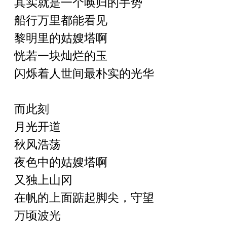
其实就是一个唤归的手势
船行万里都能看见
黎明里的姑嫂塔啊
恍若一块灿烂的玉
闪烁着人世间最朴实的光华
而此刻
月光开道
秋风浩荡
夜色中的姑嫂塔啊
又独上山冈
在帆的上面踮起脚尖，守望
万顷波光