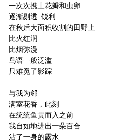
一次次携上花瓣和虫卵
逐渐剔透
锐利
在秋后大面积收割的田野上
比火红润
比烟弥漫
鸟语一般泛滥
只难觅了影踪
与我为邻
满室花香，此刻
在统统鱼贯而
入
之前
我自如地进出一朵百合
沾了一身的露水