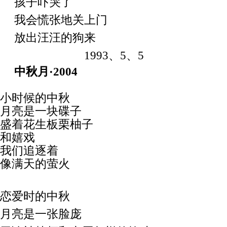
孩子吓哭了
我会慌张地关上门
放出汪汪的狗来
1993
、
5
、
5
中秋月·2004
小时候的中秋
月亮是一块碟子
盛着花生板栗柚子
和
嬉
戏
我们追逐着
像
满天的萤火
恋爱时的中秋
月亮是一张脸庞