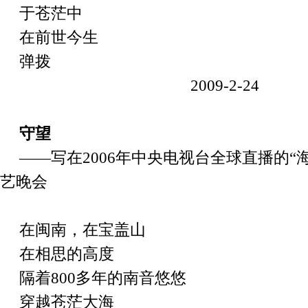
于苍茫中
在前世今生
弹拨
2009-2-24
守望
——写在
2006
年中央电视台全球直播的“海
艺晚会
在闽南，在宝盖山
在相思的高度
隔着
800
多年的南音悠悠
穿越苍茫大海