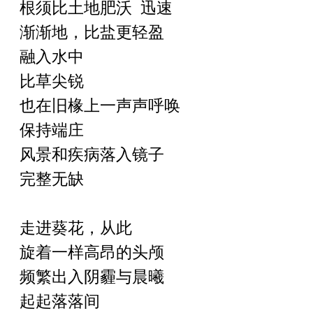
根须比土地肥沃
迅速
渐渐地，比盐更轻盈
融入水中
比草尖锐
也在旧椽上一声声呼唤
保持端庄
风景和疾病落入镜子
完整无缺
走进葵花，从此
旋着一样高昂的头颅
频繁出入阴霾与晨曦
起起落落间