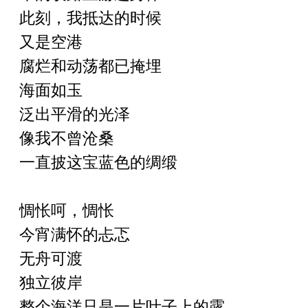
此刻，我抵达的时候
又是空港
腐烂和动荡都已掩埋
海面如玉
泛出平滑的光泽
像我不曾沧桑
一直披这宝蓝色的绸缎
惆怅呵，惆怅
今宵满怀的忐忑
无舟可渡
独立彼岸
整个海洋只是一片叶子上的露