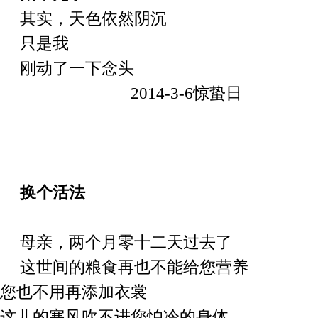
其实，天色依然阴沉
只是我
刚动了一下念头
2014-3-6
惊蛰日
换个活法
母亲，
两个月零十二天过去了
这世间的粮食再也不
能给您营养
您也不用再添
加
衣裳
这儿的
寒
风吹不
进
您
怕冷
的身体