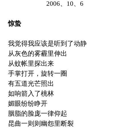
2006
、
10
、
6
惊蛰
我觉得我应该是听到了动静
从灰色的雾霾里伸出
从蚊帐里探出来
手掌打开，旋转一圈
有五道光芒照出
如响箭入了桃林
媚眼纷纷睁开
胭脂的脸庞一律仰起
昆曲一则则幽怨里断裂