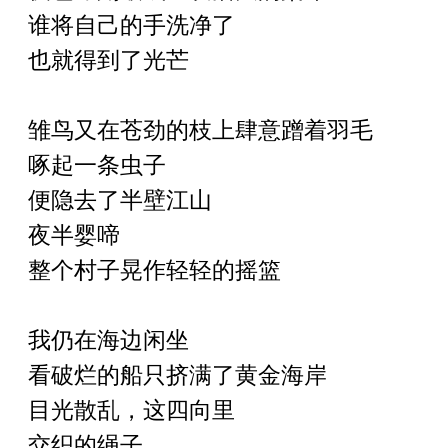
谁将自己的手洗净了
也就得到了光芒
雏鸟又在苍劲的枝上肆意蹭着羽毛
啄起一条虫子
便隐去了半壁江山
夜半婴啼
整个村子晃作轻轻的摇篮
我仍在海边闲坐
看破烂的船只挤满了黄金海岸
目光散乱，这四向里
交织的绳子