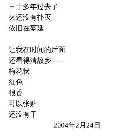
三十多年过去了
火还没有扑灭
依旧在蔓延
让我在时间的后面
还看得清故乡
——
梅花状
红色
很香
可以张贴
还没有干
2004
年
2
月
24
日