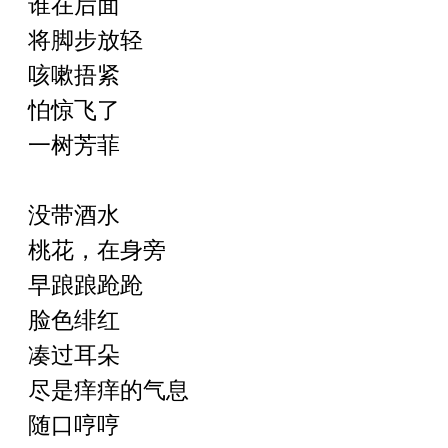
谁在后面
将脚步放轻
咳嗽捂紧
怕惊飞了
一树芳菲
没带酒水
桃花，在身旁
早踉踉跄跄
脸色绯红
凑过耳朵
尽是痒痒的气息
随口哼哼