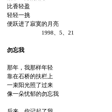
比香轻盈
轻轻一挑
便跃进了寂寞的月亮
1998
、
5
、
21
勿忘我
那年，我那样年轻
靠在石桥的扶栏上
一束阳光照了过来
像一朵忧郁的勿忘我
后来，你记起了我