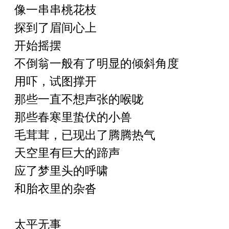
像一串串桃花枝
探到了眉间心上
开始摇摆
不倒翁一般有了明显的倾斜角度
用吓，试图撑开
那些一直不想声张的喉咙
那些春寒里蛰伏的小兽
毛茸茸，已现出了腾腾热气
天空里有巨大的蹄声
应了梦里头的呼啸
和胎衣里的杂沓
太平无事