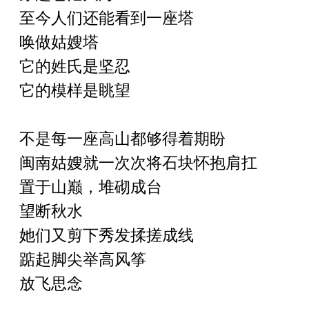
至今人们还能看到一座塔
唤做姑嫂塔
它的姓氏是坚忍
它的模样是眺望
不是每一座高山都够得着期盼
闽南姑嫂就一次次将石块怀抱肩扛
置于山巅，堆砌成台
望断秋水
她们又剪下秀发揉搓成线
踮起脚尖举高风筝
放飞思念