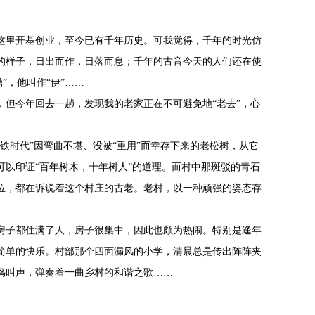
这里开基创业，至今已有千年历史。可我觉得，千年的时光仿
的样子，日出而作，日落而息；千年的古音今天的人们还在使
鼎”，他叫作“伊”……
，但今年回去一趟，发现我的老家正在不可避免地“老去”，心
铁时代”因弯曲不堪、没被“重用”而幸存下来的老松树，从它
可以印证“百年树木，十年树人”的道理。而村中那斑驳的青石
位，都在诉说着这个村庄的古老。老村，以一种顽强的姿态存
房子都住满了人，房子很集中，因此也颇为热闹。特别是逢年
简单的快乐。村部那个四面漏风的小学，清晨总是传出阵阵夹
鸟叫声，弹奏着一曲乡村的和谐之歌……