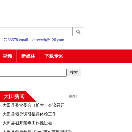
233678 emall—dttvxwb@126.com
视频
新媒体
下载专区
大田新闻
更多》
·
大田县委常委会（扩大）会议召开
·
大田县领导调研征兵体检工作
·
大田县召开禁毒工作推进会
·
大田县领导开展“八一”建军节慰问活动