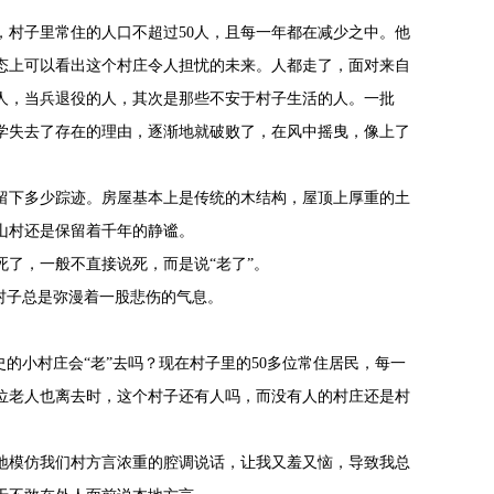
，村子里常住的人口不超过50人，且每一年都在减少之中。他
态上可以看出这个村庄令人担忧的未来。人都走了，面对来自
人，当兵退役的人，其次是那些不安于村子生活的人。一批
学失去了存在的理由，逐渐地就破败了，在风中摇曳，像上了
留下多少踪迹。房屋基本上是传统的木结构，屋顶上厚重的土
山村还是保留着千年的静谧。
了，一般不直接说死，而是说“老了”。
村子总是弥漫着一股悲伤的气息。
史的小村庄会“老”去吗？现在村子里的50多位常住居民，每一
一位老人也离去时，这个村子还有人吗，而没有人的村庄还是村
地模仿我们村方言浓重的腔调说话，让我又羞又恼，导致我总