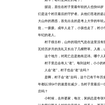
据说，居住在村子里最年轻的人也快60岁
们是这个村庄最后的守护者。从他们苍老的姿
大山外的诱惑，首先出去的是考上大学的年轻
批，一拨拨。成年人走了，小孩也走了，村小
年纪的老人。
村子很古朴，山外的现代气息在这里没有
瓦经历岁月的洗礼又长出了几棵野草。入夜，
这个地方，对死亡总是抱有忌讳。哪个人死
村子里总会有人“老”。每到这时，小小的
人会“老”，村子也会“老”去吗？
是啊，村子会“老”去吗，这个已有千年历
年都以3到4个的速度在减少，当村子里最后
庄吗？
小时候，去外婆家，每次，舅妈总是夸张