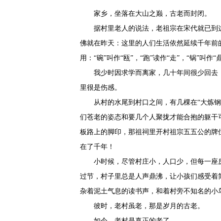
家乡，坐落在大山之巅，古老而封闭。
据村里老人的说法，老祖宗在宋代就已到
佛就在昨天：这里的人们生活依然延续千年前
用：“碗”叫作“瓯”，“跑”读作“走”，“锅”叫作“
我少时因求学而离家，几十年间很少回去
里很是伤感。
从村的水尾到村口之间，有几棵在“大炼钢
们苍老的姿态和要几个人聚拢才能合抱的躯干
板路上的脚印，那祖祠里开村祖宗五五公的牌
在了千年！
小时候，尽管村庄小，人口少，但每一座
过节，村子里总是人声鼎沸，让小孩们感受着
杂着泥土气息的读书声，和着村旁不知名的小
彼时，老村虽老，那是岁月的古老。
如今，老村是真正的老了。