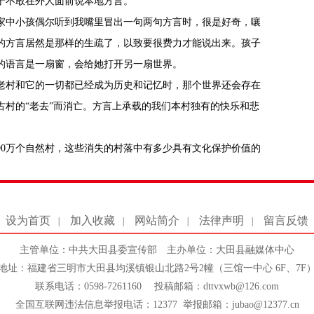
于不敢在外人面前说本地方言。
家中小孩偶尔听到我嘴里冒出一句两句方言时，很是好奇，嚷
的方言居然是那样的生疏了，以致要很费力才能说出来。孩子
的语言是一扇窗，会给她打开另一扇世界。
老村和它的一切都已经成为历史和记忆时，那个世界还会存在
古村的“老去”而消亡。方言上承载的我们本村独有的快乐和悲
90万个自然村，这些消失的村落中有多少具有文化保护价值的
设为首页
加入收藏
网站简介
法律声明
留言反馈
|
|
|
|
主管单位：中共大田县委宣传部 主办单位：大田县融媒体中心
地址：福建省三明市大田县均溪镇银山北路2号2幢（三馆一中心 6F、7F
联系电话：0598-7261160 投稿邮箱：dttvxwb@126.com
全国互联网违法信息举报电话：12377 举报邮箱：jubao@12377.cn