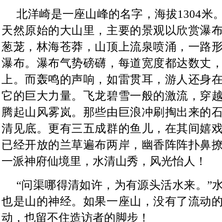
北洋崎是一座山峰的名字，海拔1304米
天然原始的大山里，主要的景观以欣赏瀑
葱茏，林海苍莽，山顶上流泉喷涌，一路
瀑布。瀑布气势磅礴，每道宽度都达数丈
上。而轰鸣的声响，如雷贯耳，游人还身
它的巨大力量。飞龙碧雪一般的激流，穿
腾起山风雾岚。那些由巨浪冲刷掏出来的
清见底。更有三五成群的鱼儿，在其间嬉
已经开放的兰草遍布两岸，幽香阵阵扑鼻
一派神府仙境里，水清山秀，风光怡人！
“问渠哪得清如许，为有源头活水来。”
也是山的神经。如果一座山，没有了流动
动，也留不住造访者的脚步！