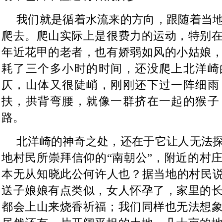
我们就是循着水流来的方向，跟随着当
爬去。爬山实际上是很费力的运动，特别
年近花甲的老者，也有娇弱如风的小姑娘
耗了三个多小时的时间，还没爬上北洋崎
仄，山体又很陡峭，刚刚还下过一阵细雨
扶，拱背弯腰，就像一群挤在一起的猴子
路。
北洋崎的神奇之处，还在于它让人无法
地村民所崇拜信仰的“南朝公”，附近的村
本无从知晓此公何许人也？据当地的村民说
送子娘娘有点类似，女人怀孕了，家里的
都会上山来烧香祈福；我们同样也无法想