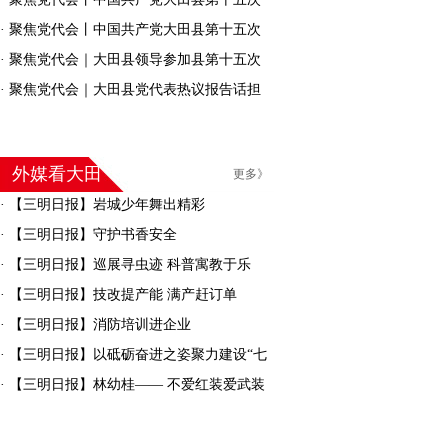
代表大会胜利闭幕
·
聚焦党代会丨中国共产党大田县第十五次
代表大会举行第二次全体会议
·
聚焦党代会｜大田县领导参加县第十五次
党代会分组审议
·
聚焦党代会｜大田县党代表热议报告话担
当！他们这样说→
外媒看大田
更多》
·
【三明日报】岩城少年舞出精彩
·
【三明日报】守护书香安全
·
【三明日报】巡展寻虫迹 科普寓教于乐
·
【三明日报】技改提产能 满产赶订单
·
【三明日报】消防培训进企业
·
【三明日报】以砥砺奋进之姿聚力建设“七
彩大田”
·
【三明日报】林幼桂—— 不爱红装爱武装