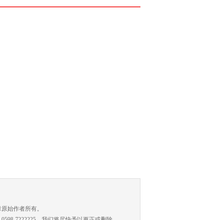
）
章原始作者所有。
-7222225，我们将尽快予以更正或删除。