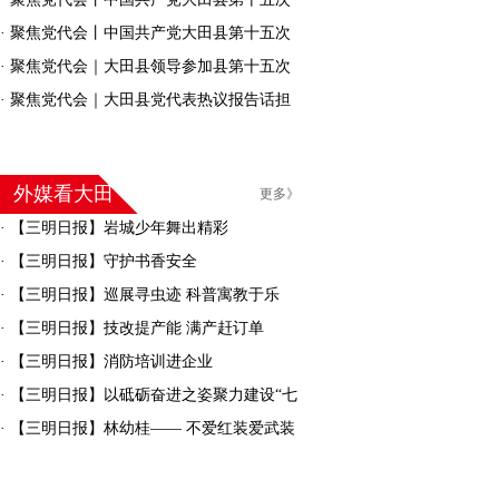
代表大会胜利闭幕
·
聚焦党代会丨中国共产党大田县第十五次
代表大会举行第二次全体会议
·
聚焦党代会｜大田县领导参加县第十五次
党代会分组审议
·
聚焦党代会｜大田县党代表热议报告话担
当！他们这样说→
外媒看大田
更多》
·
【三明日报】岩城少年舞出精彩
·
【三明日报】守护书香安全
·
【三明日报】巡展寻虫迹 科普寓教于乐
·
【三明日报】技改提产能 满产赶订单
·
【三明日报】消防培训进企业
·
【三明日报】以砥砺奋进之姿聚力建设“七
彩大田”
·
【三明日报】林幼桂—— 不爱红装爱武装